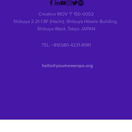
Creative MOV 〒150-0002
Shibuya 2-21-1 8F (Hachi), Shibuya Hikarie Building, 
Shibuya Ward, Tokyo JAPAN
TEL: +81(0)80-4231-8981
hello@youmewenpo.org