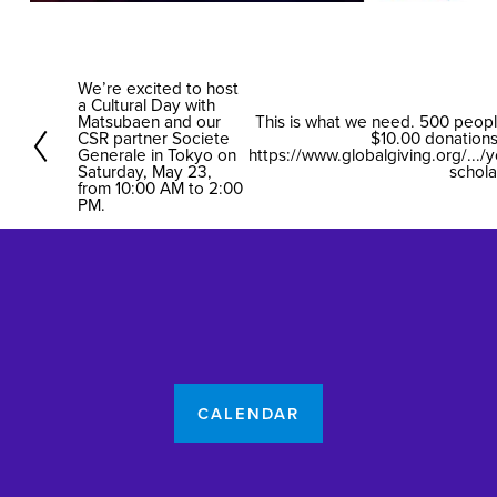
We’re excited to host
P
a Cultural Day with
r
Matsubaen and our
This is what we need. 500 peop
N
CSR partner Societe
$10.00 donations
e
Generale in Tokyo on
e
https://www.globalgiving.org/...
Saturday, May 23,
scholar
v
x
from 10:00 AM to 2:00
i
PM.
t
o
u
s
CALENDAR