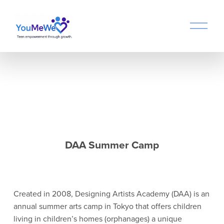
O
p
e
n
M
e
n
u
DAA Summer Camp
Created in 2008, Designing Artists Academy (DAA) is an 
annual summer arts camp in Tokyo that offers children 
living in children’s homes (orphanages) a unique 