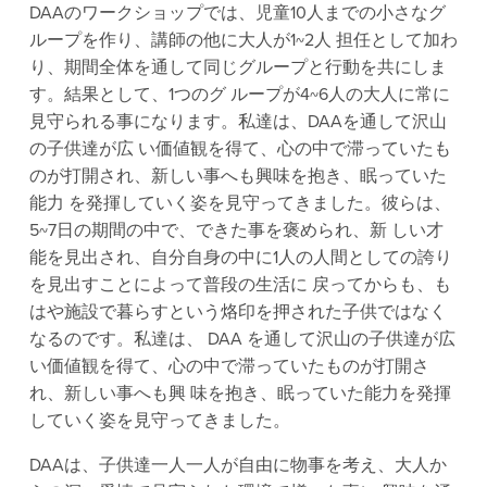
DAAのワークショップでは、児童10人までの小さなグ
ループを作り、講師の他に大人が1~2人 担任として加わ
り、期間全体を通して同じグループと行動を共にしま
す。結果として、1つのグ ループが4~6人の大人に常に
見守られる事になります。私達は、DAAを通して沢山
の子供達が広 い価値観を得て、心の中で滞っていたも
のが打開され、新しい事へも興味を抱き、眠っていた
能力 を発揮していく姿を見守ってきました。彼らは、
5~7日の期間の中で、できた事を褒められ、新 しい才
能を見出され、自分自身の中に1人の人間としての誇り
を見出すことによって普段の生活に 戻ってからも、も
はや施設で暮らすという烙印を押された子供ではなく
なるのです。私達は、 DAA を通して沢山の子供達が広
い価値観を得て、心の中で滞っていたものが打開さ
れ、新しい事へも興 味を抱き、眠っていた能力を発揮
していく姿を見守ってきました。 
DAAは、子供達一人一人が自由に物事を考え、大人か